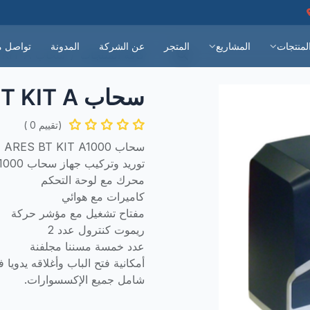
🔧 خدمة تركيب الأبواب الأوتوماتيكية | 📞 920012113 | ⭐ خصم 15% هذا الشهر | 🏆 18,000+ عميل راضٍ | 🛡️ ضمان شامل لمدة سنتان على جميع المنتجات 🔧 خدمة تركيب الأبواب الأوتوماتيكية | 📞 920012113 | ⭐ خصم 15% هذا الشهر | 
لمنتجات
المشاريع
المتجر
عن الشركة
المدونة
تواصل م
كافة المنتجات
سحاب BFT ARES 1000 BT KIT A
سحاب BFT ARES 1000 BT KIT A
(تقييم 0 )
سحاب BFT ARES BT KIT A1000
توريد وتركيب جهاز سحاب BFT ARES BT KIT A1000
محرك مع لوحة التحكم
كاميرات مع هوائي
مفتاح تشغيل مع مؤشر حركة
ريموت كنترول عدد 2
عدد خمسة مسننا مجلفنة
أمكانية فتح الباب وأغلاقه يدويا ف
شامل جميع الإكسسوارات.