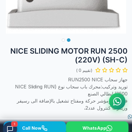
NICE SLIDING MOTOR RUN 2500
(220V) (SH-C)
(تقييم 0 )
جهاز سحاب RUN2500 NICE
توريد وتركيب:محرك باب سحاب نوع (NICE Sliding RUN
2500) ايطالي الصنع
فتوسيل ومؤشر حركة ومفتاح تشغيل بالإضافة الى رسيفر
وريموت كنترول عدد2،
مع 7 مسننات مجلفنة
مع أمكانية فتح الباب و أغلاقه يدويا .
1
Call Now
WhatsApp
شامل جميع الإكسسوارات