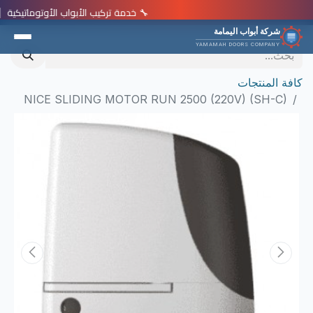
🔧 خدمة تركيب الأبواب الأوتوماتيكية | 📞 920012113 | ⭐ خصم 15% هذا الشهر | 🏆 18,000+ عميل راضٍ | 🛡️ ضمان شامل لمدة سنتان على جميع المنتجات 🔧 خدمة تركيب الأبواب الأوتوماتيكية | 📞 920012113 | ⭐ خصم 15% هذا الشهر | 🏆 18,000+ عميل راضٍ | 🛡️ ضما
شركة أبواب اليمامة
YAMAMAH DOORS COMPANY
كافة المنتجات
NICE SLIDING MOTOR RUN 2500 (220V) (SH-C)