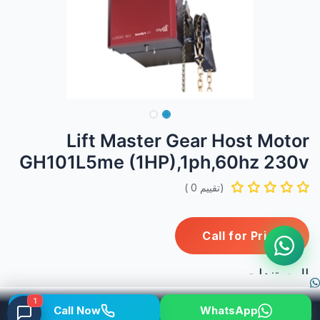
Lift Master Gear Host Motor
GH101L5me (1HP),1ph,60hz 230v
(تقييم 0 )
Call for Price
المستندات
GH-Product-Guide-me.pdf
1
Call Now
WhatsApp
LiftMaster-GH-Manual-ME.pdf