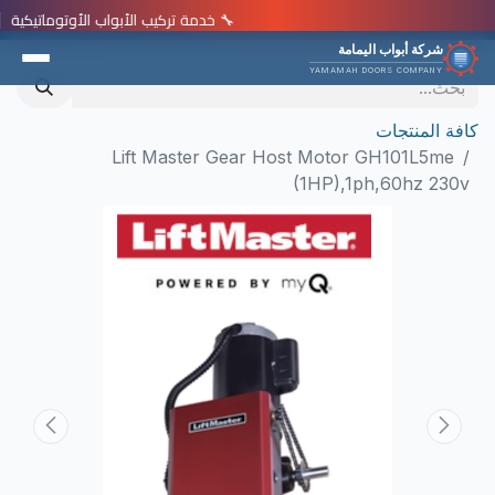
🔧 خدمة تركيب الأبواب الأوتوماتيكية | 📞 920012113 | ⭐ خصم 15% هذا الشهر | 🏆 18,000+ عميل راضٍ | 🛡️ ضمان شامل لمدة سنتان على جميع المنتجات 🔧 خدمة تركيب الأبواب الأوتوماتيكية | 📞 920012113 | ⭐ خصم 15% هذا الشهر | 🏆 18,000+ عميل راضٍ | 🛡️ ضم
شركة أبواب اليمامة
YAMAMAH DOORS COMPANY
كافة المنتجات
Lift Master Gear Host Motor GH101L5me
(1HP),1ph,60hz 230v