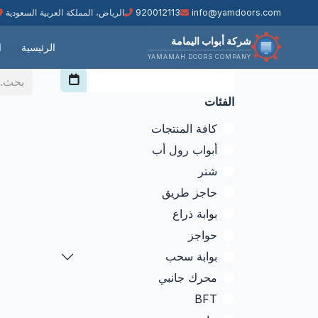
🔧 خدمة تركيب الأبواب الأوتوماتيكية | 📞 920012113 | ⭐ خصم 15% هذا الشهر | 🏆 18,000+ عميل راضٍ | 🛡️ ضمان شامل لمدة سنتان على جميع المنتجات 🔧 خدمة تركيب الأبواب الأوتوماتيكية | 📞 920012113 | ⭐ خصم 15% هذا الشهر | 🏆 18,000+ عميل راضٍ | 🛡️ ضمان شامل لمدة سنتان على جميع المنتجات
info@yamdoors.com
920012113
الرياض، المملكة العربية السعودية
شركة أبواب اليمامة
الرئيسية
ا
مدة التأجير
المنتجات
YAMAMAH DOORS COMPANY
الفئات
كافة المنتجات
أبواب رول أب
شتر
حاجز طريق
بوابة ذراع
حواجز
بوابة سحب
محرك جانبي
BFT