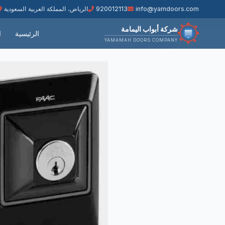
🔧 خدمة تركيب الأبواب الأوتوماتيكية | 📞 920012113 | ⭐ خصم 15% هذا الشهر | 🏆 18,000+ عميل راضٍ | 🛡️ ضمان شامل لمدة سنتان على جميع المنتجات 🔧 خدمة تركيب الأبواب الأوتوماتيكية | 📞 920012113 | ⭐ خصم 15% هذا الشهر | 🏆 18,000+ عميل راضٍ | 🛡️ ضمان شامل ل
info@yamdoors.com
920012113
الرياض، المملكة العربية السعودية
شركة أبواب اليمامة
الرئيسية
ا
YAMAMAH DOORS COMPANY